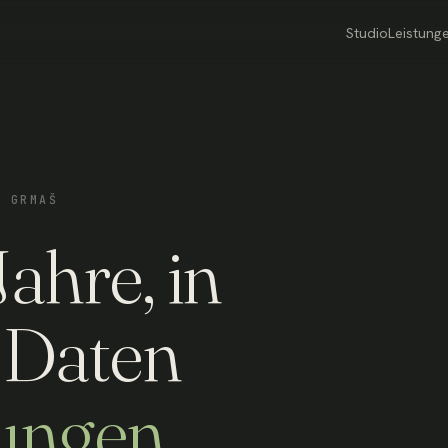
Studio
Leistung
O GRMAŠ
ahre, in
 Daten
ungen