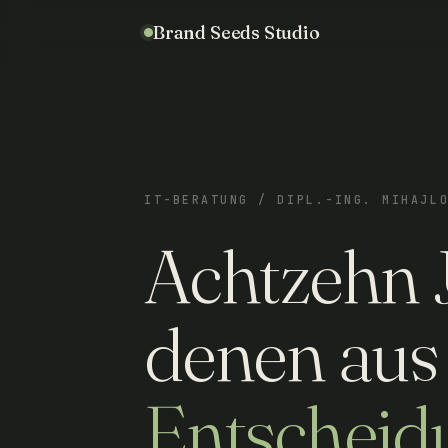
Brand Seeds Studio
IT-BERATUNG / DIPL.-ING. MIHAJL
Achtzehn J
denen aus
Entscheid