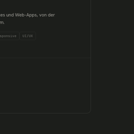
tes und Web-Apps, von der
rm.
sponsive
UI/UX