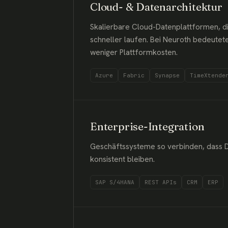
Cloud- & Datenarchitektur
Skalierbare Cloud-Datenplattformen, d
schneller laufen. Bei Neuroth bedeutet
weniger Plattformkosten.
Azure
Fabric
Synapse
TimeXtende
Enterprise-Integration
Geschäftssysteme so verbinden, dass D
konsistent bleiben.
SAP S/4HANA
REST APIs
CRM
ERP